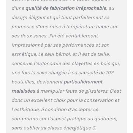
l’application Vinotag pour
d’une
qualité de fabrication irréprochable
, au
une gestion connectée de
votre cave à vin. Classe
design élégant et qui tient parfaitement sa
énergétique G, niveau
promesse d’une mise à température fiable sur
sonore discret de 38 dB,
idéale pour une
ses deux zones. J’ai été véritablement
intégration dans les
impressionné par ses performances et son
pièces à vivre.
esthétique. Le seul bémol, et il est de taille,
concerne l’ergonomie des clayettes en bois qui,
une fois la cave chargée à sa capacité de 102
bouteilles, deviennent
particulièrement
malaisées
à manipuler faute de glissières. C’est
donc un excellent choix pour la conservation et
l’esthétique, à condition d’accepter ce
compromis sur l’aspect pratique au quotidien,
sans oublier sa classe énergétique G.