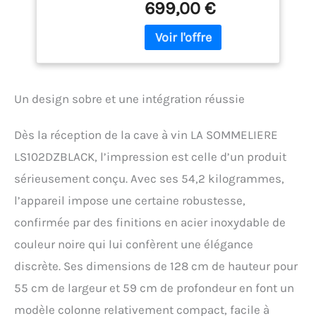
699,00 €
supérieure de 5°C à 12°C
pour vins blancs et rosés ;
zone inférieure de 12°C à
18°C pour vins rouges.
Capacité jusqu’à 102
bouteilles avec
Un design sobre et une intégration réussie
organisation flexible sur
clayettes en fil d’acier à
frontons bois. Design All
Dès la réception de la cave à vin LA SOMMELIERE
Black moderne avec porte
LS102DZBLACK, l’impression est celle d’un produit
vitrée anti-UV pour une
protection élégante contre
sérieusement conçu. Avec ses 54,2 kilogrammes,
la lumière. Porte réversible
l’appareil impose une certaine robustesse,
et pieds réglables pour
une installation adaptée à
confirmée par des finitions en acier inoxydable de
tous les espaces. Éclairage
couleur noire qui lui confèrent une élégance
LED blanc froid pour
sublimer la collection
discrète. Ses dimensions de 128 cm de hauteur pour
sans générer de chaleur.
55 cm de largeur et 59 cm de profondeur en font un
Filtre à charbon actif
intégré pour une
modèle colonne relativement compact, facile à