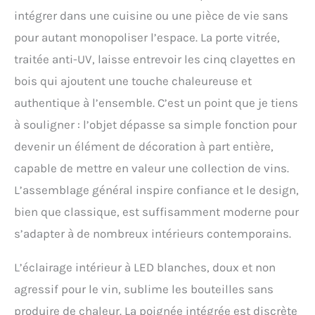
circulation d’air purifiée et
intégrer dans une cuisine ou une pièce de vie sans
sans odeurs. Panneau de
pour autant monopoliser l’espace. La porte vitrée,
contrôle digital pour un
réglage précis et
traitée anti-UV, laisse entrevoir les cinq clayettes en
indépendant de chaque
bois qui ajoutent une touche chaleureuse et
zone. Compatible avec
l’application Vinotag pour
authentique à l’ensemble. C’est un point que je tiens
une gestion connectée de
à souligner : l’objet dépasse sa simple fonction pour
votre cave à vin. Classe
énergétique G, niveau
devenir un élément de décoration à part entière,
sonore discret de 38 dB,
capable de mettre en valeur une collection de vins.
idéale pour une
intégration dans les
L’assemblage général inspire confiance et le design,
pièces à vivre.
bien que classique, est suffisamment moderne pour
s’adapter à de nombreux intérieurs contemporains.
L’éclairage intérieur à LED blanches, doux et non
agressif pour le vin, sublime les bouteilles sans
produire de chaleur. La poignée intégrée est discrète