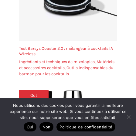
Test Barsys Coaster 2.0 : mélangeur à cocktails IA
Wireless
Ingrédients et techniques de mixologies
,
Matériels
et accessoires cocktails
,
Outils indispensables du
barman pour les cocktails
Oct
7
Nous utilisons des cookies pour vous garantir la meilleure
expérience sur notre site web. Si vous continuez à utiliser ce
2024
site, nous supposerons que vous en êtes satisfait.
Oui
Non
Politique de confidentialité