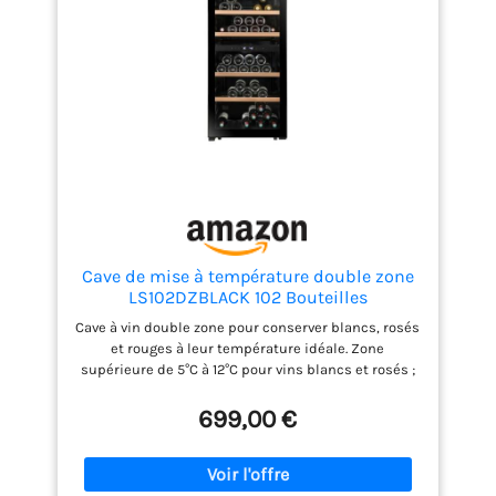
Dimensions compactes (49,5 x 43 x 84,8 cm)
parfaites pour une installation dans les petits
espaces. Fonction sécurité enfant avec verrouillage
du panneau de commande pour éviter toute
modification involontaire. Classe énergétique G –
136 kWh/an, pour un stockage économique et fiable
à long terme.
Cave de mise à température double zone
LS102DZBLACK 102 Bouteilles
Cave à vin double zone pour conserver blancs, rosés
et rouges à leur température idéale. Zone
supérieure de 5°C à 12°C pour vins blancs et rosés ;
zone inférieure de 12°C à 18°C pour vins rouges.
Capacité jusqu’à 102 bouteilles avec organisation
699,00 €
flexible sur clayettes en fil d’acier à frontons bois.
Design All Black moderne avec porte vitrée anti-UV
pour une protection élégante contre la lumière.
Porte réversible et pieds réglables pour une