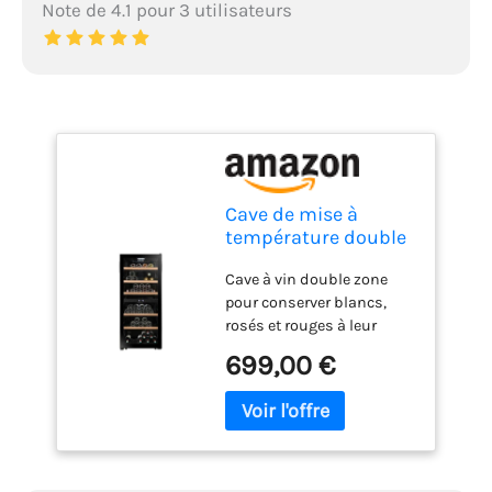
Note de 4.1 pour 3 utilisateurs
Cave de mise à
température double
zone LS102DZBLACK
Cave à vin double zone
102 Bouteilles
pour conserver blancs,
rosés et rouges à leur
température idéale. Zone
699,00 €
supérieure de 5°C à 12°C
pour vins blancs et rosés ;
zone inférieure de 12°C à
18°C pour vins rouges.
Capacité jusqu’à 102
bouteilles avec