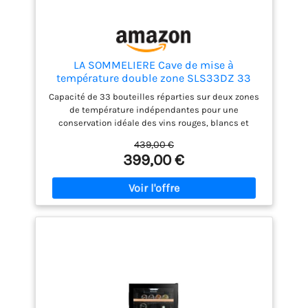
LA SOMMELIERE Cave de mise à
température double zone SLS33DZ 33
Bouteilles
Capacité de 33 bouteilles réparties sur deux zones
de température indépendantes pour une
conservation idéale des vins rouges, blancs et
rosés. Double zone de température réglable : 12–18°C
439,00 €
(haut) et 5–14°C (bas), pour adapter parfaitement
399,00 €
chaque type de vin. Silencieuse (36 dB) et discrète,
elle s’intègre harmonieusement dans tout espace
de vie ou de dégustation. Design moderne noir avec
porte vitrée traitée anti-UV pour protéger vos
bouteilles tout en les exposant élégamment. 4
clayettes en bois de hêtre + 1 support bas pour un
rangement sécurisé, esthétique et modulable selon
vos besoins. Thermostat électronique avec
affichage digital bleu pour un contrôle précis de la
température sans ouvrir la porte. Système anti-
vibration et répartition homogène du froid pour
préserver les arômes et la qualité de vos vins.