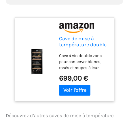
Cave de mise à
température double
zone LS102DZBLACK
Cave à vin double zone
102 Bouteilles
pour conserver blancs,
rosés et rouges à leur
température idéale. Zone
699,00 €
supérieure de 5°C à 12°C
pour vins blancs et rosés ;
zone inférieure de 12°C à
18°C pour vins rouges.
Capacité jusqu’à 102
bouteilles avec
Découvrez d’autres caves de mise à température
organisation flexible sur
clayettes en fil d’acier à
frontons bois. Design All