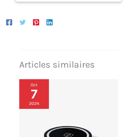
installation adaptée à tous les espaces. Éclairage
LED blanc froid pour sublimer la collection sans
générer de chaleur. Filtre à charbon actif intégré
pour une circulation d’air purifiée et sans odeurs.
Panneau de contrôle digital pour un réglage précis
et indépendant de chaque zone. Compatible avec
l’application Vinotag pour une gestion connectée
de votre cave à vin. Classe énergétique G, niveau
sonore discret de 38 dB, idéale pour une
intégration dans les pièces à vivre.
Articles similaires
Oct
7
2024