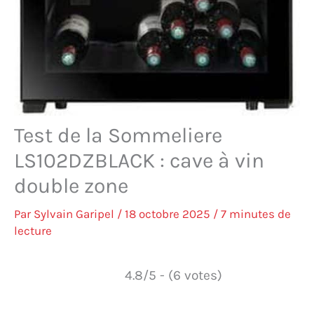
Test de la Sommeliere
LS102DZBLACK : cave à vin
double zone
Par
Sylvain Garipel
/
18 octobre 2025
/
7 minutes de
lecture
4.8/5 - (6 votes)