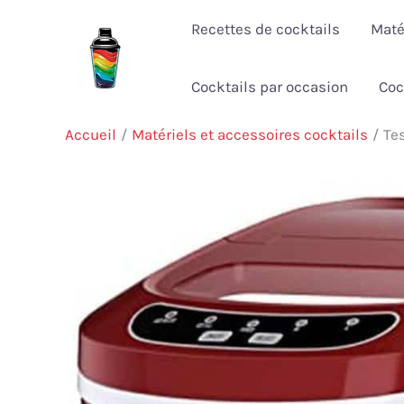
Aller
Recettes de cocktails
Maté
au
contenu
Cocktails par occasion
Coc
Accueil
Matériels et accessoires cocktails
Te