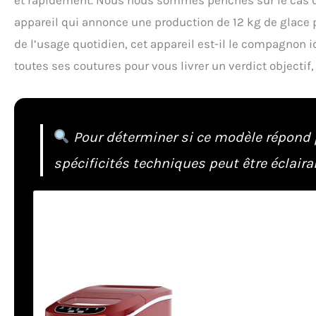
appareil qui annonce une production de 12 kg de glace pa
de l’usage quotidien, cet appareil est-il le compagnon 
toutes ses coutures pour vous livrer un verdict objectif
Pour déterminer si ce modèle répond 
spécificités techniques peut être éclaira