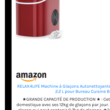
RELAX4LIFE Machine à Glaçons Autonettoyante 
2.2 L pour Bureau Cuisine 
★GRANDE CAPACITÉ DE PRODUCTION ★ : Cette
domestique avec ses 12kg de glaçons par jour. E
glaçon qui peut contenir 0,7kg de glaçons. ★