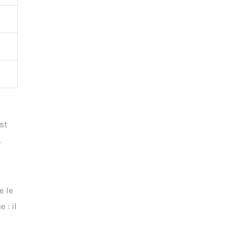
st
.
e le
 : il