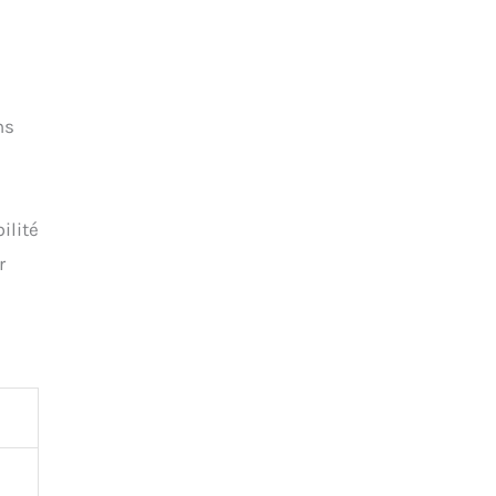
ns
ilité
r