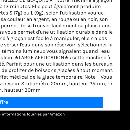
 à 13 minutes. Elle peut également produire
s S (7g) ou L (9g), selon l'utilisation voulue.
a couleur en argent, en rouge ou en noir, son
 permet de se trouver facilement sa place dans
ns vous permet d'une utilisation durable dans le
 à glaçon est facile à manipuler, elle n'a pas
e verser l'eau dans son réservoir, sélectionner la
Ses témoins lumineux vous signalent quand l'eau
plein. ★LARGE APPLICATION★ : cette machine à
té. Parfait pour une utilisation dans les bureaux,
nt de profiter de boissons glacées à tout moment.
l'effet médical de la glace temporaire. Note：Vous
vez besoin. S : diamètre 20mm, hauteur 25mm, L :
m, hauteur 30mm
r – informations fournies par Amazon