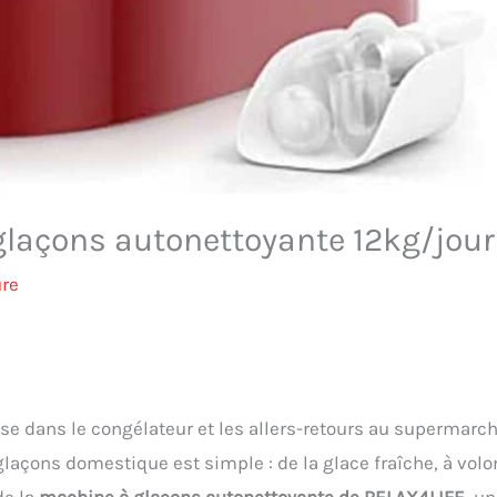
 glaçons autonettoyante 12kg/jour
ure
se dans le congélateur et les allers-retours au supermarc
açons domestique est simple : de la glace fraîche, à volo
de la
machine à glaçons autonettoyante de RELAX4LIFE
, un