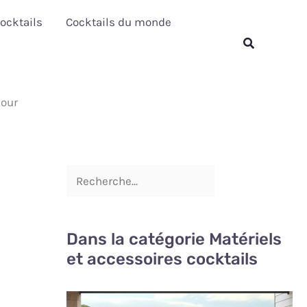
R
ocktails
Cocktails du monde
e
Rechercher
c
h
jour
e
r
c
h
e
r
Dans la catégorie Matériels
et accessoires cocktails