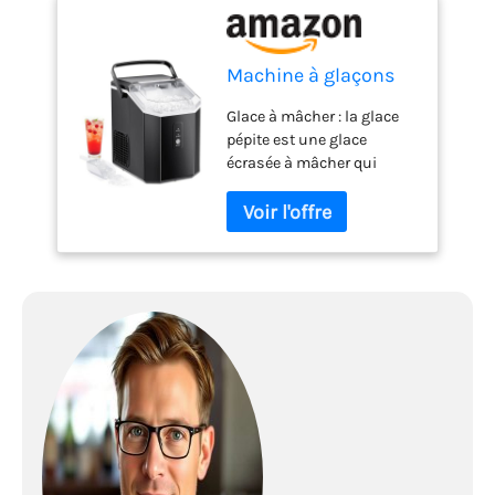
Machine à glaçons
Glace à mâcher : la glace
pépite est une glace
écrasée à mâcher qui
refroidit les boissons plus
rapidement et offre un
plaisir de mastication
croustillant. Par rapport à
d'autres glaçons durs
traditionnels, vous pouvez
sentir le goût de la
boisson mélangée dans
les glaçons, ce qui rend
vos boissons plus
savoureuses. La vitesse de
fusion de la glace pépite
est le compagnon idéal
pour la plupart des