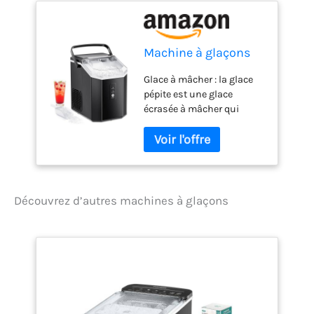
Machine à glaçons
Glace à mâcher : la glace
pépite est une glace
écrasée à mâcher qui
refroidit les boissons plus
rapidement et offre un
plaisir de mastication
croustillant. Par rapport à
d'autres glaçons durs
traditionnels, vous pouvez
Découvrez d’autres machines à glaçons
sentir le goût de la
boisson mélangée dans
les glaçons, ce qui rend
vos boissons plus
savoureuses. La vitesse de
fusion de la glace pépite
est le compagnon idéal