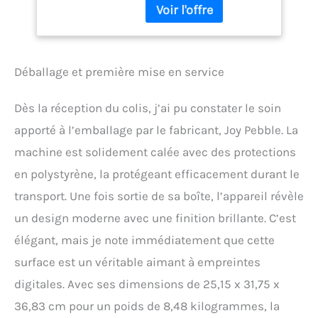
rapidement et offre un
plaisir de mastication
croustillant. Par rapport à
d'autres glaçons durs
traditionnels, vous pouvez
Déballage et première mise en service
sentir le goût de la
boisson mélangée dans
Dès la réception du colis, j’ai pu constater le soin
les glaçons, ce qui rend
vos boissons plus
apporté à l’emballage par le fabricant, Joy Pebble. La
savoureuses. La vitesse de
machine est solidement calée avec des protections
fusion de la glace pépite
est le compagnon idéal
en polystyrène, la protégeant efficacement durant le
pour la plupart des
transport. Une fois sortie de sa boîte, l’appareil révèle
boissons.
un design moderne avec une finition brillante. C’est
élégant, mais je note immédiatement que cette
surface est un véritable aimant à empreintes
digitales. Avec ses dimensions de 25,15 x 31,75 x
36,83 cm pour un poids de 8,48 kilogrammes, la