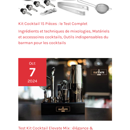
Kit Cocktail 15 Pièces : le Test Complet
Ingrédients et techniques de mixologies
,
Matériels
et accessoires cocktails
,
Outils indispensables du
barman pour les cocktails
Oct
7
2024
Test Kit Cocktail Elevate Mix : élégance &