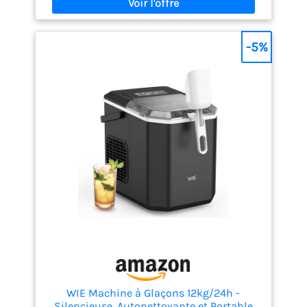
dimensions réduites (20,5 x 29,6 x 27,7 cm – plus
petit qu’une feuille A4), cette machine à glaçons se
glisse dans tout espace limité : plan de cuisine,
-5%
coin bureau, camping-car ou terrasse.
Nettoyage automatique en un seul geste- La
fonction d’auto-nettoyage intégrée assure une
hygiène impeccable et des glaçons cristallins sans
odeur. Le système de drainage simplifié évite toute
installation de tuyaux, pour un entretien rapide.
2 Tailles de Glaçons en Forme de Balle : Permet de
réaliser des glaçons en forme de balle en deux
tailles différentes. Les petits glaçons sont parfaits
pour garder les fruits de mer et la bière au frais. Les
gros glaçons sont idéaux pour les boissons et
assurent un refroidissement rapide. Il suffit
d'appuyer sur un bouton pour choisir la taille des
glaçons ; une utilisation simple.
Commandes
intuitives et indications visuelles- L’interface
utilisateur simplifiée permet de choisir la taille des
glaçons (S/L) et signale clairement le réservoir
plein ou le faible niveau d’eau. Le couvercle
transparent offre une vue sur le processus de
WIE Machine à Glaçons 12kg/24h -
fabrication.
Fonctionnement silencieux pour un
Silencieuse, Autonettoyante et Portable