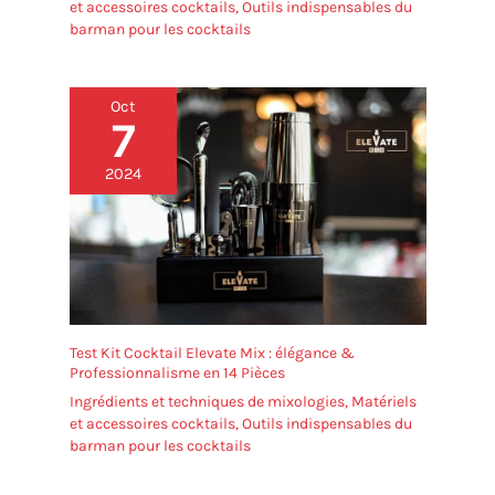
et accessoires cocktails
,
Outils indispensables du
barman pour les cocktails
Oct
7
2024
Test Kit Cocktail Elevate Mix : élégance &
Professionnalisme en 14 Pièces
Ingrédients et techniques de mixologies
,
Matériels
et accessoires cocktails
,
Outils indispensables du
barman pour les cocktails