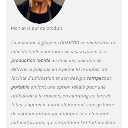
maison ou au bureau,
barbecue, fête en plein air
et facile à ranger lorsqu'il
n'est pas utilisé. Aucune
préparation, produisez des
Mon avis sur ce produit
glaçons instantanément,
ajoutez-les à votre
La machine à glaçons CUMEOD se révèle être un
cola/vin/whisky/jus de
fruits/café pour un
allié de taille pour toute occasion grâce à sa
meilleur goût.
production rapide
de glaçons, capable de
【Technologie de
détection infrarouge】 Le
délivrer 8 glaçons en à peine 10 minutes. Sa
panneau de commande
facilité d’utilisation et son design
compact
et
est clair pour allumer la
machine à glace et ajouter
portable
en font une option idéale pour une
simplement de l'eau prête
utilisation à la maison, en camping ou lors de
à fonctionner. Avec un
système de capteur
fêtes. J’apprécie particulièrement son système
infrarouge supérieur, la
de capteur infrarouge pratique et sa fonction
machine à glaçons s'arrête
de fonctionner
autonettoyante, qui simplifient l’entretien. Bien
automatiquement lorsque