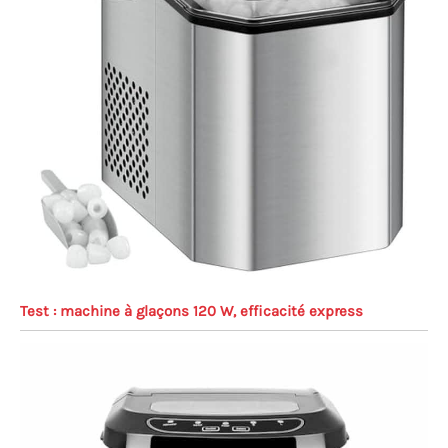
Test : machine à glaçons 120 W, efficacité express