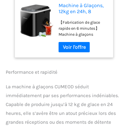
Machine à Glaçons,
12kg en 24h, 8
Glaçons en 6-10
【Fabrication de glace
Minutes, Machine a
rapide en 6 minutes】
Glacons à Affichage
Machine à glaçons
LED de Comptoir
puissante Cumeod 120W
120W avec Capteur
en seulement 6 à 10
Infrarouge et
minutes pour obtenir 8
Autonettoyant pour
glaçons en forme de balle
la Maison/le
par cycle et jusqu'à 12 kg
Camping/la Fête
de glace en 24 heures, 100
Performance et rapidité
% de rendement en glace,
parfaitement adapté à
La machine à glaçons CUMEOD séduit
votre famille ou les
besoins du parti.
immédiatement par ses performances indéniables.
【Machine a glaçons
Capable de produire jusqu’à 12 kg de glace en 24
compacte】 Mesurant 22 x
31 x 28,5 cm, pesant 5,69
heures, elle s’avère être un atout précieux lors des
kg, il est de petite taille et
grandes réceptions ou des moments de détente
peut être placé sur la