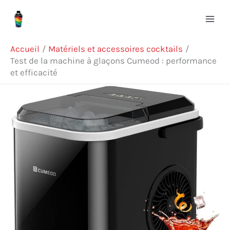
Aller
Rechercher
au
contenu
Accueil
Matériels et accessoires cocktails
Test de la machine à glaçons Cumeod : performance
et efficacité