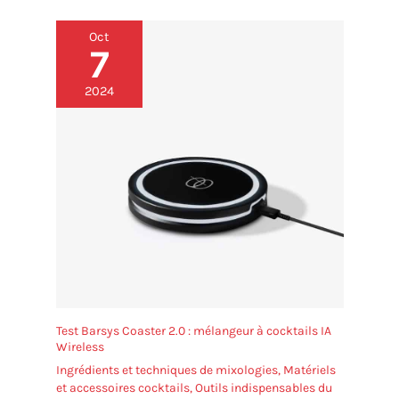
transporter : Cette petite machine à glaçons (31 x 25
x 32 cm) trouve sa place sur la plupart des plans de
Oct
travail. Légère (6 kg) et équipée d’une poignée
7
solide, elle se déplace facilement entre la maison,
le dortoir et le camping-car
2024
Test Barsys Coaster 2.0 : mélangeur à cocktails IA
Wireless
Ingrédients et techniques de mixologies
,
Matériels
et accessoires cocktails
,
Outils indispensables du