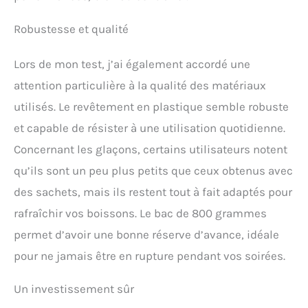
machine à glaçons ne
peut plus être un gâchis.
Robustesse et qualité
【Caractéristiques
supplémentaires】 La
Lors de mon test, j’ai également accordé une
grande fenêtre
transparente visible peut
attention particulière à la qualité des matériaux
surveiller le processus de
utilisés. Le revêtement en plastique semble robuste
fabrication de glace à tout
moment, le panier à glace
et capable de résister à une utilisation quotidienne.
peut contenir jusqu'à 800
Concernant les glaçons, certains utilisateurs notent
g de glace à la fois, et
qu’ils sont un peu plus petits que ceux obtenus avec
comprend également une
pelle à glace pratique pour
des sachets, mais ils restent tout à fait adaptés pour
rendre le service facile et
rafraîchir vos boissons. Le bac de 800 grammes
hygiénique ; Livré avec 2
bouchons d'eau pour
permet d’avoir une bonne réserve d’avance, idéale
éviter les pertes et peut
pour ne jamais être en rupture pendant vos soirées.
être remplacé. Achetez en
toute confiance, votre
machine à glace est
Un investissement sûr
certifiée CE, FCC, ETL, RoHS