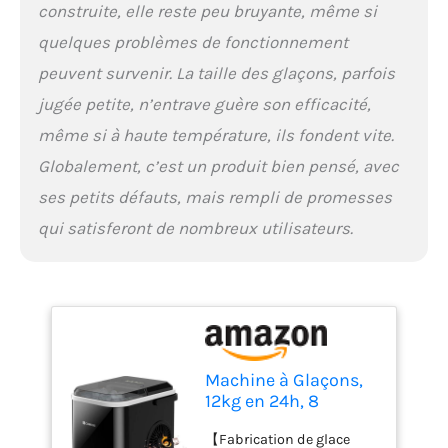
construite, elle reste peu bruyante, même si
le panier à glace est plein
quelques problèmes de fonctionnement
ou lorsque vous avez
besoin de faire le plein
peuvent survenir. La taille des glaçons, parfois
d'eau. 【Facile à
jugée petite, n’entrave guère son efficacité,
nettoyer】 Cette machine
à glaçons est entièrement
même si à haute température, ils fondent vite.
portable car elle ne
Globalement, c’est un produit bien pensé, avec
nécessite aucune
plomberie ni évacuation.
ses petits défauts, mais rempli de promesses
Équipé d'une fonction de
qui satisferont de nombreux utilisateurs.
nettoyage automatique,
appuyez simplement sur
le bouton marche/arrêt
pendant 3 secondes pour
activer le mode d'auto-
nettoyage, et les eaux
usées peuvent s'écouler
du bouchon d'eau en
Machine à Glaçons,
dessous. Ainsi, le
12kg en 24h, 8
nettoyage de votre
Glaçons en 6-10
【Fabrication de glace
machine à glaçons ne
Minutes, Machine a