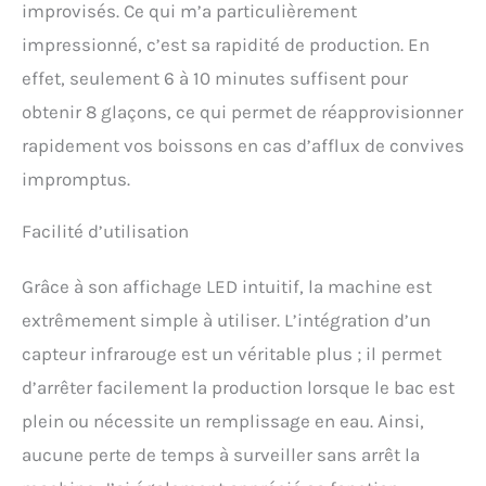
improvisés. Ce qui m’a particulièrement
plupart des comptoirs à la
maison ou au bureau,
impressionné, c’est sa rapidité de production. En
barbecue, fête en plein air
effet, seulement 6 à 10 minutes suffisent pour
et facile à ranger lorsqu'il
n'est pas utilisé. Aucune
obtenir 8 glaçons, ce qui permet de réapprovisionner
préparation, produisez des
rapidement vos boissons en cas d’afflux de convives
glaçons instantanément,
ajoutez-les à votre
impromptus.
cola/vin/whisky/jus de
fruits/café pour un
Facilité d’utilisation
meilleur goût.
【Technologie de
détection infrarouge】 Le
Grâce à son affichage LED intuitif, la machine est
panneau de commande
extrêmement simple à utiliser. L’intégration d’un
est clair pour allumer la
machine à glace et ajouter
capteur infrarouge est un véritable plus ; il permet
simplement de l'eau prête
d’arrêter facilement la production lorsque le bac est
à fonctionner. Avec un
plein ou nécessite un remplissage en eau. Ainsi,
système de capteur
infrarouge supérieur, la
aucune perte de temps à surveiller sans arrêt la
machine à glaçons s'arrête