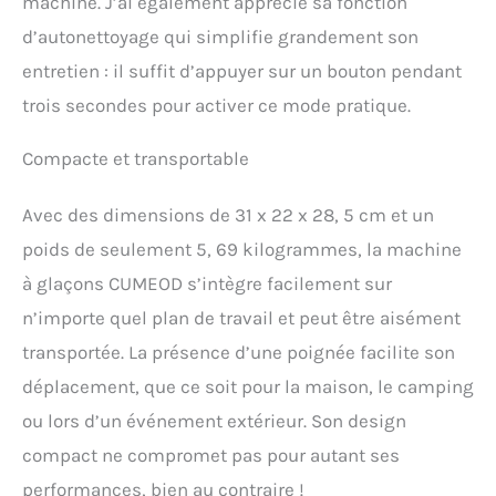
machine. J’ai également apprécié sa fonction
de fonctionner
automatiquement lorsque
d’autonettoyage qui simplifie grandement son
le panier à glace est plein
entretien : il suffit d’appuyer sur un bouton pendant
ou lorsque vous avez
besoin de faire le plein
trois secondes pour activer ce mode pratique.
d'eau. 【Facile à
nettoyer】 Cette machine
Compacte et transportable
à glaçons est entièrement
portable car elle ne
nécessite aucune
Avec des dimensions de 31 x 22 x 28, 5 cm et un
plomberie ni évacuation.
poids de seulement 5, 69 kilogrammes, la machine
Équipé d'une fonction de
nettoyage automatique,
à glaçons CUMEOD s’intègre facilement sur
appuyez simplement sur
n’importe quel plan de travail et peut être aisément
le bouton marche/arrêt
transportée. La présence d’une poignée facilite son
pendant 3 secondes pour
activer le mode d'auto-
déplacement, que ce soit pour la maison, le camping
nettoyage, et les eaux
ou lors d’un événement extérieur. Son design
usées peuvent s'écouler
du bouchon d'eau en
compact ne compromet pas pour autant ses
dessous. Ainsi, le
performances, bien au contraire !
nettoyage de votre