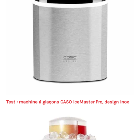
Test : machine à glaçons CASO IceMaster Pro, design inox