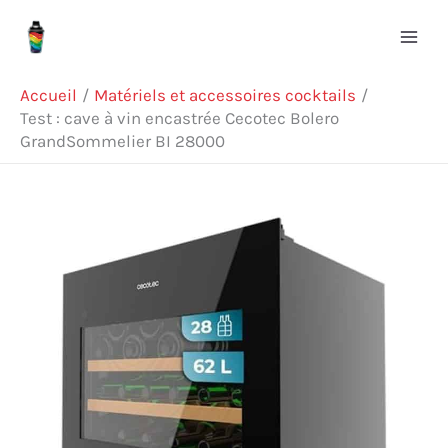
Aller
Rechercher
au
contenu
Accueil
Matériels et accessoires cocktails
Test : cave à vin encastrée Cecotec Bolero
GrandSommelier BI 28000