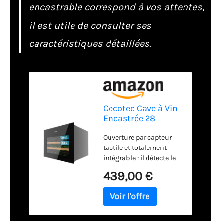
encastrable correspond à vos attentes,
il est utile de consulter ses
caractéristiques détaillées.
Cecotec Cave à Vin
Encastrée 28
Bouteilles Bolero
Ouverture par capteur
GrandSommelier BI
tactile et totalement
28000. Cave à vin
intégrable : il détecte le
encastrable,
bout de votre doigt et
noire,capacité de
439,00 €
s'ouvre
28 bouteilles,
automatiquement.
température 5-20
Parfait à placer dans des
ºC, 2 clayettes en
armoires de cuisine de
bois,compresseur,
taille standard. Capacité