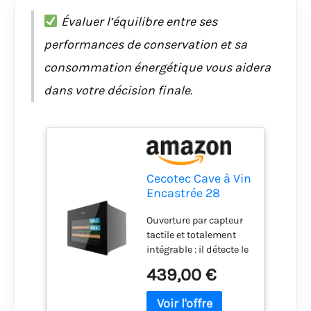
Évaluer l’équilibre entre ses
performances de conservation et sa
consommation énergétique vous aidera
dans votre décision finale.
Cecotec Cave à Vin
Encastrée 28
Bouteilles Bolero
Ouverture par capteur
GrandSommelier
tactile et totalement
BI 28000. Cave à
intégrable : il détecte le
vin encastrable,
bout de votre doigt et
noire,capacité de
439,00 €
s'ouvre
28 bouteilles,
automatiquement.
température 5-20
Parfait à placer dans
ºC, 2 clayettes en