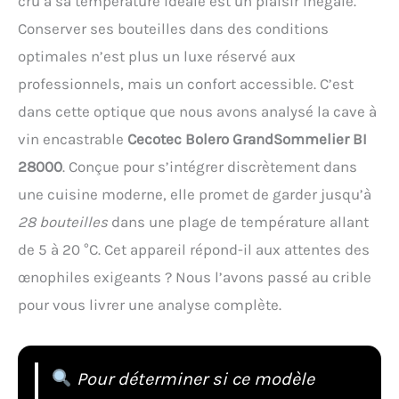
cru à sa température idéale est un plaisir inégalé.
Conserver ses bouteilles dans des conditions
optimales n’est plus un luxe réservé aux
professionnels, mais un confort accessible. C’est
dans cette optique que nous avons analysé la cave à
vin encastrable
Cecotec Bolero GrandSommelier BI
28000
. Conçue pour s’intégrer discrètement dans
une cuisine moderne, elle promet de garder jusqu’à
28 bouteilles
dans une plage de température allant
de 5 à 20 °C. Cet appareil répond-il aux attentes des
œnophiles exigeants ? Nous l’avons passé au crible
pour vous livrer une analyse complète.
Pour déterminer si ce modèle