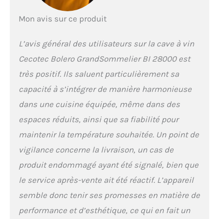
intérieur : idéal pour
retrouver facilement la
Mon avis sur ce produit
bouteille que vous
recherchez et contrôler
L’avis général des utilisateurs sur la cave à vin
la température en
quelques gestes.
Cecotec Bolero GrandSommelier BI 28000 est
Ventilation intérieure :
très positif. Ils saluent particulièrement sa
aide à maintenir une
température uniforme
capacité à s’intégrer de manière harmonieuse
et une humidité
dans une cuisine équipée, même dans des
adéquate.
espaces réduits, ainsi que sa fiabilité pour
maintenir la température souhaitée. Un point de
vigilance concerne la livraison, un cas de
produit endommagé ayant été signalé, bien que
le service après-vente ait été réactif. L’appareil
semble donc tenir ses promesses en matière de
performance et d’esthétique, ce qui en fait un