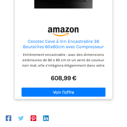
Cecotec Cave à Vin Encastrable 36
Bouteilles 60x60cm avec Compresseur
Bolero GrandSommelier Duo 36000 Touch
Entièrement encastrable : avec des dimensions
Matt Black Compressor. Ouverture Tactile,
extérieures de 60 x 60 cm et un verre de couleur
Double Zone de Température, Étagères en
noir mat, elle s'intégrera élégamment dans votre
Bois
cuisine, sans poignées ni éléments qui rompent
l'harmonie. Ouverture tactile : il vous suffit de placer
608,99 €
le doigt sur son capteur d'ouverture pour accéder à
vos vins préférés. Capacité pour 36 Bouteilles : avec
cette capacité, vous pouvez conserver une grande
variété de vos crus préférés. 3 Clayettes en bois :
bois naturel de haute qualité qui apporte une
touche décorative et facilite le rangement ordonné
des bouteilles. Double zone de température : elle
dispose de 2 zones avec des températures
indépendantes réglables, de 5°C à 20°C, parfaites