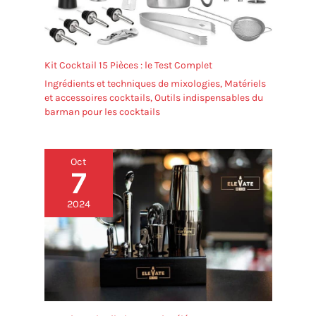
Kit Cocktail 15 Pièces : le Test Complet
Ingrédients et techniques de mixologies
,
Matériels
et accessoires cocktails
,
Outils indispensables du
barman pour les cocktails
Oct
7
2024