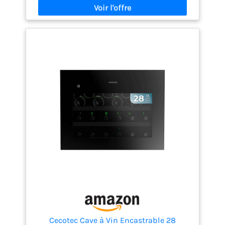
intégré : assure une puissance adéquate pour
maintenir une température uniforme avec une
faible consommation et un niveau sonore
minimum. Aménagement intérieur avec afficheur
LED et éclairage intérieur : idéal pour retrouver
facilement la bouteille que vous recherchez et
contrôler la température en quelques gestes.
Ventilation intérieure : aide à maintenir une
température uniforme et une humidité adéquate.
Cecotec Cave à Vin Encastrable 28