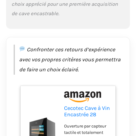
choix apprécié pour une première acquisition
de cave encastrable.
Confronter ces retours d’expérience
avec vos propres critères vous permettra
de faire un choix éclairé.
Cecotec Cave à Vin
Encastrée 28
Bouteilles Bolero
Ouverture par capteur
GrandSommelier
tactile et totalement
BI 28000. Cave à