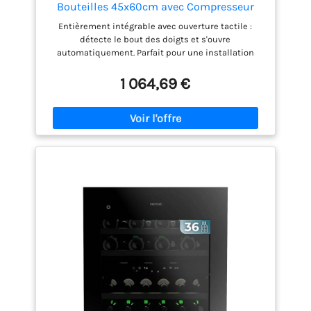
Bouteilles 45x60cm avec Compresseur
Bolero GrandSommelier BI 28000 Touch
Entièrement intégrable avec ouverture tactile :
Matt Black Compressor. Ouverture Tactile,
détecte le bout des doigts et s'ouvre
Température 5-20ºC, Display LED, 2
automatiquement. Parfait pour une installation
Étagères en Bois
dans des armoires de cuisine standard. Capacité
totale de 28 bouteilles : l'intérieur peut contenir un
1 064,69 €
total de 28 bouteilles avec une température
réglable de 5°C à 20°C. Compresseur intégré : assure
la puissance nécessaire pour maintenir une
température uniforme avec une faible
consommation d'énergie et un niveau sonore
minimal. Design intérieur avec écran LED et
éclairage intérieur : idéal pour trouver facilement la
bouteille souhaitée et contrôler la température en
quelques étapes. Ventilation interne : aide à
maintenir une température uniforme et une bonne
humidité.