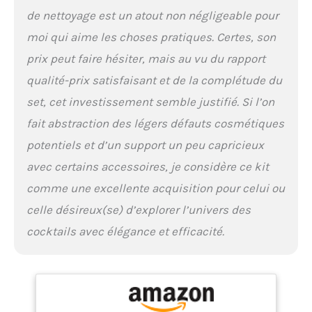
Valentin,mariage,fête,etc.C'est
de nettoyage est un atout non négligeable pour
également un outil idéal pour
les barmans débutants et
moi qui aime les choses pratiques. Certes, son
professionnels.
prix peut faire hésiter, mais au vu du rapport
qualité-prix satisfaisant et de la complétude du
set, cet investissement semble justifié. Si l’on
fait abstraction des légers défauts cosmétiques
potentiels et d’un support un peu capricieux
avec certains accessoires, je considère ce kit
comme une excellente acquisition pour celui ou
celle désireux(se) d’explorer l’univers des
cocktails avec élégance et efficacité.