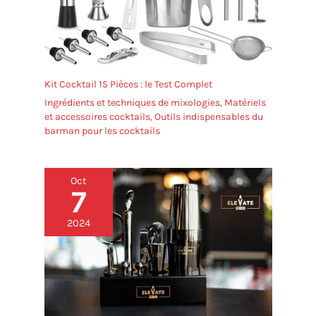
Kit Cocktail 15 Pièces : le Test Complet
Ingrédients et techniques de mixologies
,
Matériels
et accessoires cocktails
,
Outils indispensables du
barman pour les cocktails
Oct
7
2024