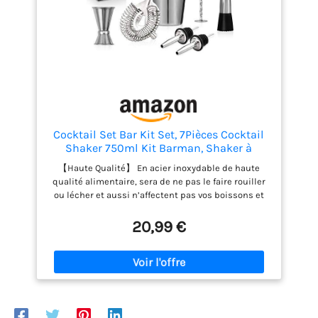
compris: Mojito, Martini, Margaritas, Whisky,
Scotch, Vodka, Tequila, Gin, Rhum, Brandy, Saké et
plus encore. ✔ Convient pour Diverses Occasions:
vous pouvez utiliser ce kit barman à la maison, lors
d'une fête ou au bar. Il répondra à tous vos besoins.
Que vous soyez un barman professionnel ou un
fanatique de boissons à la maison. Commandez-le,
profitez-en!
Cocktail Set Bar Kit Set, 7Pièces Cocktail
Shaker 750ml Kit Barman, Shaker à
Cocktail en Acier Inoxydable, Ensemble de
【Haute Qualité】 En acier inoxydable de haute
Fabrication de Cocktails Cadeau.
qualité alimentaire, sera de ne pas le faire rouiller
ou lécher et aussi n’affectent pas vos boissons et
les saveurs. 【Ensemble Shaker à Cocktail】 Nos
kits de cocktails sont entièrement équipés, vous
20,99 €
pouvez les utiliser à la maison, en soirée ou au bar,
ils répondent à tous vos besoins. Le set de 7
shakers à cocktail comprend : 1 x shaker à cocktail
Boston de 750 ml, 2 x verseur de bouteille, 1 x filtre
Hawthorne, 1 x cuillère à agiter, 1 x jigger, 1x Mojito
Muddler. 【FACILE À UTILISER】 Simple et facile à
utiliser, Il vous permettra de créer rapidement et