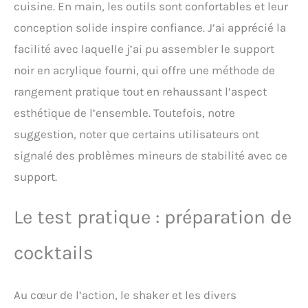
se ferme parfaitement pour
cuisine. En main, les outils sont confortables et leur
éviter que le liquide ne
conception solide inspire confiance. J’ai apprécié la
s'échappe pendant
l'utilisation.Vous pouvez le
facilité avec laquelle j’ai pu assembler le support
secouer en toute confiance.
noir en acrylique fourni, qui offre une méthode de
Application: Peut être
rangement pratique tout en rehaussant l’aspect
utilisé au bar, à une fête ou à
la maison.Avec ce cocktail
esthétique de l’ensemble. Toutefois, notre
shake professionnel.Vous
suggestion, noter que certains utilisateurs ont
pouvez utiliser de la
tequila,du rhum,le gin,le
signalé des problèmes mineurs de stabilité avec ce
rhum,le brandy,le saké,le
support.
cocktail mojito et plus.
Meilleur Cadeau: Le cadeau
parfait pour vos amis et votre
Le test pratique : préparation de
famille pour des occasions
telles que Noël,Nouvel
cocktails
An,anniversaire,Saint-
Valentin,mariage,fête,etc.C'est
également un outil idéal pour
les barmans débutants et
Au cœur de l’action, le shaker et les divers