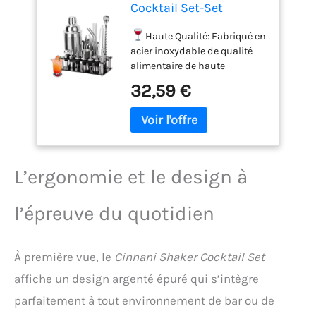
Cocktail Set-Set
Barman Cocktail en
Acier Inoxydable de 20
Haute Qualité: Fabriqué en
Pièces-Professionnel
acier inoxydable de qualité
avec Accessoires,
alimentaire de haute
Support en acrylique-
qualité,ce kit de barman
32,59 €
Cocktail Kit Complet-
professionnel est
professionnel kit pour
étanche,antirouille, facile à
barman
nettoyer et compatible au
lave-vaisselle.
20 pièces
Ensemble de cocktail:
Comprend 1 shaker,1 cuillère à
L’ergonomie et le design à
agiter,2 Jigger double face,1
pince à glace,1 Muddler,1 filtre
l’épreuve du quotidien
Hawthorne,1 tire-bouchon, 4
becs verseurs,1 Des
pinceaux,2 Bouchon de
À première vue, le
Cinnani Shaker Cocktail Set
bouteille,4 pailles,1 support.
Bonne étanchéité à l'air:
affiche un design argenté épuré qui s’intègre
Après un processus de
parfaitement à tout environnement de bar ou de
fabrication unique,le shaker