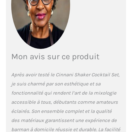
Bonne étanchéité à l'air:
Après un processus de
fabrication unique,le shaker
se ferme parfaitement pour
éviter que le liquide ne
s'échappe pendant
l'utilisation.Vous pouvez le
secouer en toute confiance.
Application: Peut être
Mon avis sur ce produit
utilisé au bar, à une fête ou à
la maison.Avec ce cocktail
shake professionnel.Vous
Après avoir testé le Cinnani Shaker Cocktail Set,
pouvez utiliser de la
je suis charmé par son esthétique et sa
tequila,du rhum,le gin,le
rhum,le brandy,le saké,le
fonctionnalité qui rendent l’art de la mixologie
cocktail mojito et plus.
accessible à tous, débutants comme amateurs
Meilleur Cadeau: Le cadeau
parfait pour vos amis et votre
éclairés. Son ensemble complet et la qualité
famille pour des occasions
des matériaux garantissent une expérience de
telles que Noël,Nouvel
An,anniversaire,Saint-
barman à domicile réussie et durable. La facilité