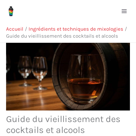
Aller
R
au
e
contenu
c
Accueil
Ingrédients et techniques de mixologies
h
Guide du vieillissement des cocktails et alcools
e
r
c
h
e
r
Guide du vieillissement des
cocktails et alcools