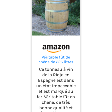
Véritable fût de
chêne de 225 litres
utilisable comme
Ce tonneau à vin
table, mange-debout,
de la Rioja en
décoration de
Espagne est dans
maison ou de jardin
un état impeccable
et est marqué au
fer. Véritable fût en
chêne, de très
bonne qualité et