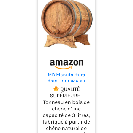
MB Manufaktura
Barel Tonneau en
bois de chêne
QUALITÉ
naturel 3L - Fabriqué
SUPÉRIEURE -
à la Main, Idéal pour
Tonneau en bois de
Vin, Whisky, Brandy
chêne d'une
et Plus - Avec
Support, Bouchon et
capacité de 3 litres,
Robinet, Fût en bois
fabriqué à partir de
Fût de chêne Fût de 3
chêne naturel de
litres