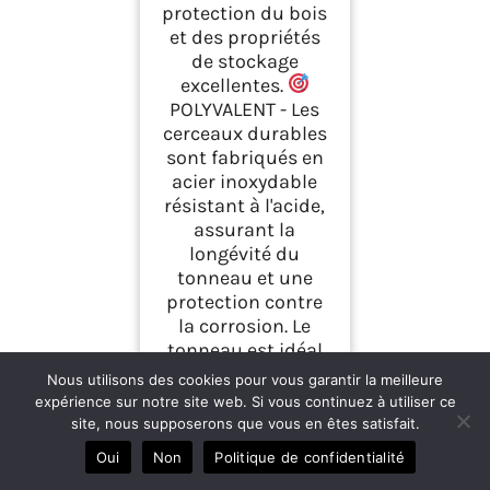
protection du bois
et des propriétés
de stockage
excellentes.
POLYVALENT - Les
cerceaux durables
sont fabriqués en
acier inoxydable
résistant à l'acide,
assurant la
longévité du
tonneau et une
protection contre
la corrosion. Le
tonneau est idéal
pour les amateurs
Nous utilisons des cookies pour vous garantir la meilleure
de whisky ou les
expérience sur notre site web. Si vous continuez à utiliser ce
connaisseurs de
site, nous supposerons que vous en êtes satisfait.
vins haut de
Oui
Non
Politique de confidentialité
gamme, ainsi que