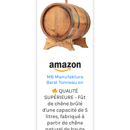
MB Manufaktura
Barel Tonneau en
Bois de chêne brûlé
QUALITÉ
5L - Fabriqué à la
SUPÉRIEURE - Fût
Main, Idéal pour Vin,
de chêne brûlé
Whisky, Brandy et
d'une capacité de 5
Plus - avec Support,
Bouchon et Robinet,
litres, fabriqué à
Fût en Bois Fût de
partir de chêne
chêne Fût de 5 litres
naturel de haute