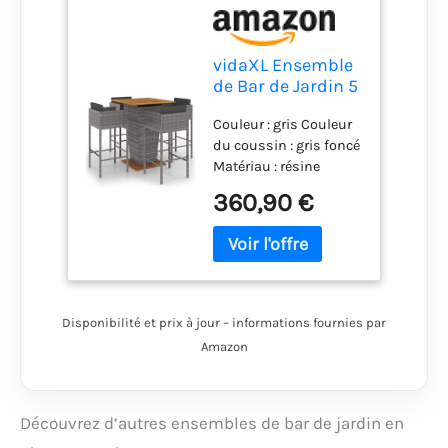
vidaXL Ensemble
de Bar de Jardin 5
pcs et Coussins
Couleur : gris Couleur
Meubles
du coussin : gris foncé
d'Extérieur Table
Matériau : résine
et Chaises de
tressée, acier, bois
Patio Salon de
360,90 €
d'acacia massif avec
Jardin Terrasse
finition à l'huile
Résine Tressée
Dimensions de la
Gris
table : 80 x 80 x 110 cm
(L x l x H) Dimensions
de la chaise : 50 x 48 x
Disponibilité et prix à jour – informations fournies par
100 cm (l x P x H)
Amazon
Découvrez d’autres ensembles de bar de jardin en