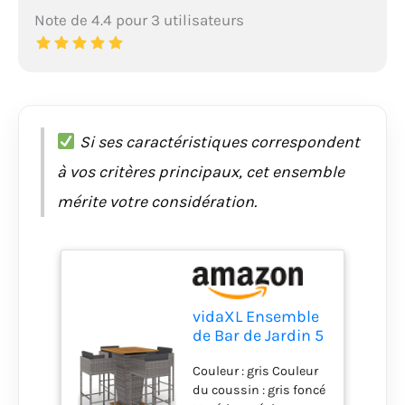
Note de 4.4 pour 3 utilisateurs
Si ses caractéristiques correspondent
à vos critères principaux, cet ensemble
mérite votre considération.
vidaXL Ensemble
de Bar de Jardin 5
pcs et Coussins
Couleur : gris Couleur
Meubles
du coussin : gris foncé
d'Extérieur Table