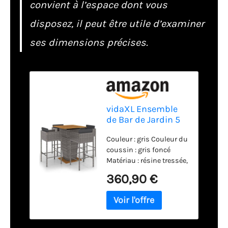
convient à l’espace dont vous
disposez, il peut être utile d’examiner
ses dimensions précises.
vidaXL Ensemble
de Bar de Jardin 5
pcs et Coussins
Couleur : gris Couleur du
Meubles d'Extérieur
coussin : gris foncé
Table et Chaises de
Matériau : résine tressée,
Patio Salon de
acier, bois d'acacia
Jardin Terrasse
360,90 €
massif avec finition à
Résine Tressée Gris
l'huile Dimensions de la
table : 80 x 80 x 110 cm (L
x l x H) Dimensions de la
chaise : 50 x 48 x 100 cm