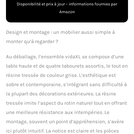
Disponibilité et prix à jour – informations fournies par
(l x P x H)
Amazon
Design et montage : un mobilier aussi simple à
monter qu’à regarder ?
Au déballage, l’ensemble vidaXL se compose d’une
table haute et de quatre tabourets assortis, le tout en
résine tressée de couleur grise. L’esthétique est
sobre et contemporaine, s’intégrant sans difficulté à
la plupart des décorations extérieures. La résine
tressée imite l’aspect du rotin naturel tout en offrant
une meilleure résistance aux intempéries. Le
montage, souvent un point d’appréhension, s’avère
ici plutôt intuitif. La notice est claire et les pièces