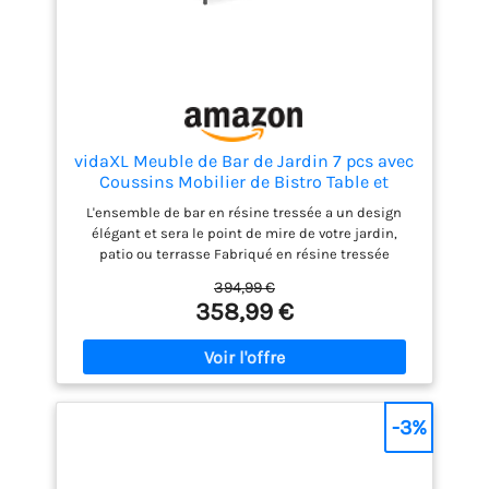
vidaXL Meuble de Bar de Jardin 7 pcs avec
Coussins Mobilier de Bistro Table et
Chaises à Dîner Mobilier de Salle à
L'ensemble de bar en résine tressée a un design
Manger Pub Résine Tressée Gris
élégant et sera le point de mire de votre jardin,
patio ou terrasse Fabriqué en résine tressée
résistante aux intempéries et recouvert de 3
394,99 €
couches de verre trempé sur la table, l'ensemble de
358,99 €
mobilier d'extérieur est facile à nettoyer, résistant à
l'usure et adapté à une utilisation quotidienne Le
cadre en acier laqué rend la table très robuste et
durable Grace à la construction légère, tous les
composants sont faciles à déplacer Les coussins
de siège amovibles et épais sont très confortables
-3%