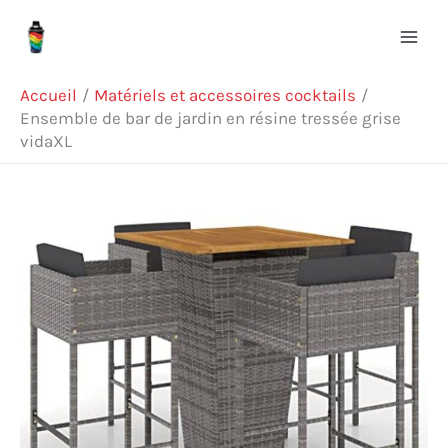
Aller
Rechercher
au
contenu
Accueil
Matériels et accessoires cocktails
Ensemble de bar de jardin en résine tressée grise
vidaXL